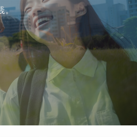
会。
践。