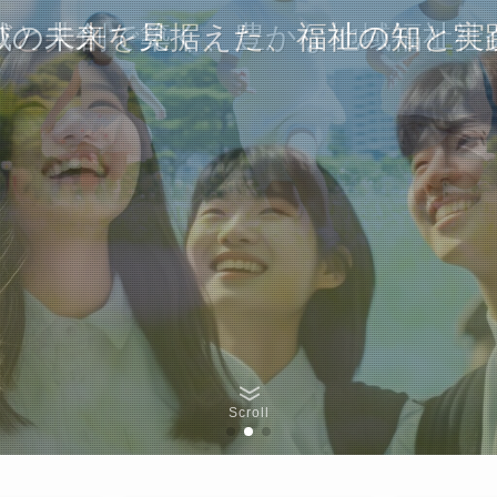
びと共創で築く、豊かな地域福祉社
域の未来を見据えた、福祉の知と実
つながる研究、広がる福祉の輪。
Scroll