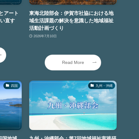
とアート
東海北陸部会：伊賀市社協における地
問い直す
域生活課題の解決を意識した地域福祉
活動計画づくり
2026年7月10日
Read More
四国
九州・沖縄
四国地域
九州・沖縄部会：第7回地域福祉実践研