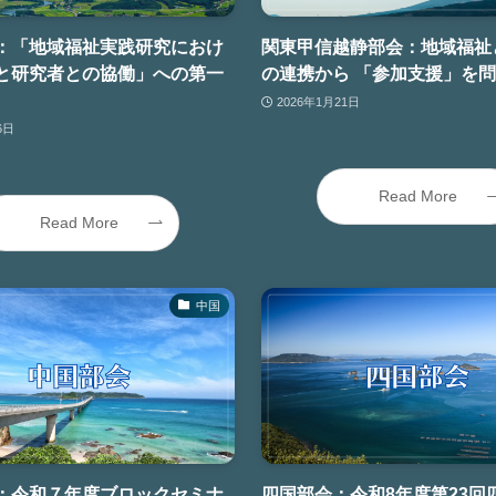
：「地域福祉実践研究におけ
関東甲信越静部会：地域福祉
と研究者との協働」への第一
の連携から 「参加支援」を
2026年1月21日
6日
Read More
Read More
中国
：令和７年度ブロックセミナ
四国部会：令和8年度第23回