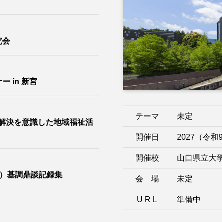
究会
 in 新宮
テーマ
未定
解決を意識した地域福祉活
開催日
2027（令
開催校
山口県立大
会）基調鼎談記録集
会 場
未定
U R L
準備中