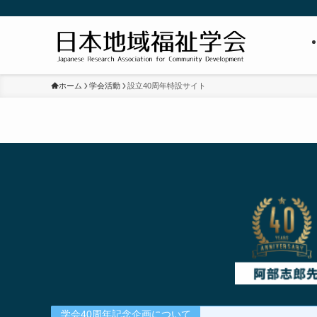
ホーム
学会活動
設立40周年特設サイト
学会40周年記念企画について