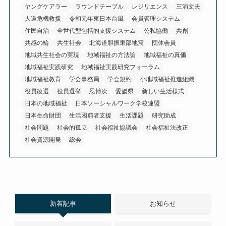
ヤングケアラー
ラウンドテーブル
レジリエンス
三浦文夫
人道危機救援
令和元年東日本台風
会員管理システム
住民自治
全世代型包括的支援システム
公私協働
共創
共感の輪
共生社会
北海道胆振東部地震
団体会員
地域共生社会の実現
地域福祉の方法論
地域福祉の真価
地域福祉実践研究
地域福祉実践研究フォーラム
地域福祉教育
学会事務局
学会規約
小地域福祉推進組織
役員改選
役員選挙
忍博次
愛媛県
新しい生活様式
日本の地域福祉
日本ソーシャルワーク学校連盟
日本生命財団
生活困窮者支援
生活課題
研究助成
社会問題
社会的孤立
社会福祉協議会
社会福祉法改正
社会資源開発
総会
新着記事
お知らせ