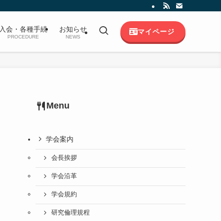
入会・各種手続
お知らせ
マイページ
PROCEDURE
NEWS
Menu
学会案内
会長挨拶
学会沿革
学会規約
研究倫理規程