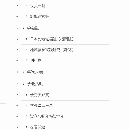
役員一覧
組織運営等
学会誌
日本の地域福祉【機関誌】
地域福祉実践研究【雑誌】
刊行物
年次大会
学会活動
優秀実践賞
学会ニュース
設立40周年特設サイト
災害関連