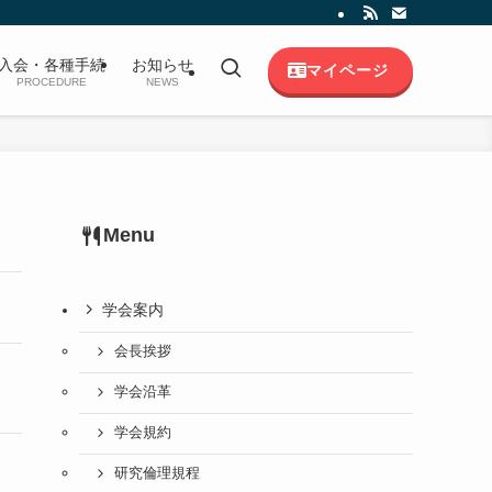
入会・各種手続
お知らせ
マイページ
PROCEDURE
NEWS
Menu
学会案内
会長挨拶
学会沿革
学会規約
研究倫理規程