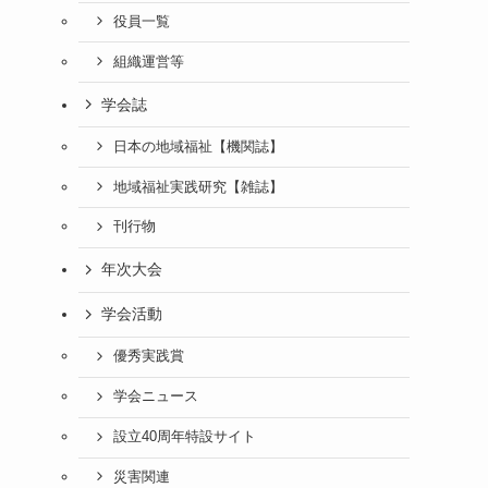
役員一覧
組織運営等
学会誌
日本の地域福祉【機関誌】
地域福祉実践研究【雑誌】
刊行物
年次大会
学会活動
優秀実践賞
学会ニュース
設立40周年特設サイト
災害関連