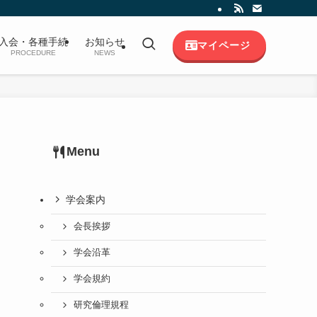
入会・各種手続
お知らせ
マイページ
PROCEDURE
NEWS
Menu
学会案内
会長挨拶
学会沿革
学会規約
研究倫理規程