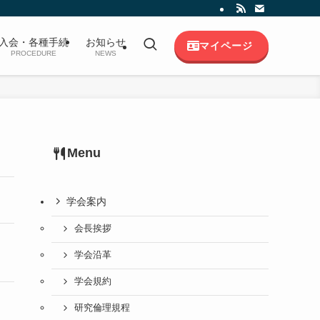
入会・各種手続
お知らせ
マイページ
PROCEDURE
NEWS
Menu
学会案内
会長挨拶
学会沿革
学会規約
研究倫理規程