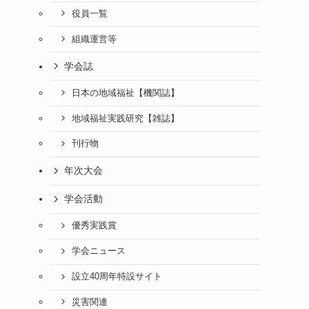
役員一覧
組織運営等
学会誌
日本の地域福祉【機関誌】
地域福祉実践研究【雑誌】
刊行物
年次大会
学会活動
優秀実践賞
学会ニュース
設立40周年特設サイト
災害関連