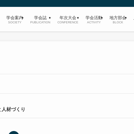
学会案内
学会誌
年次大会
学会活動
地方部会
SOCIETY
PUBLICATION
CONFERENCE
ACTIVITY
BLOCK
と人材づくり