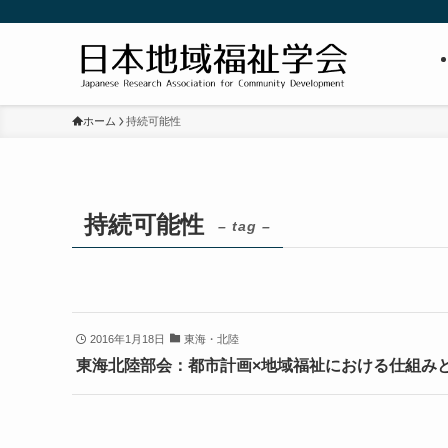
ホーム
持続可能性
持続可能性
– tag –
2016年1月18日
東海・北陸
東海北陸部会：都市計画×地域福祉における仕組み