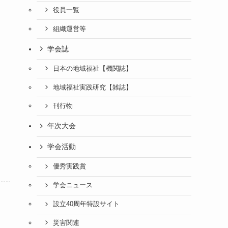
役員一覧
組織運営等
学会誌
日本の地域福祉【機関誌】
地域福祉実践研究【雑誌】
刊行物
年次大会
学会活動
優秀実践賞
学会ニュース
設立40周年特設サイト
災害関連