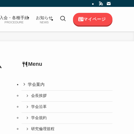
入会・各種手続
お知らせ
マイページ
PROCEDURE
NEWS
Menu
ム
学会案内
会長挨拶
学会沿革
学会規約
研究倫理規程