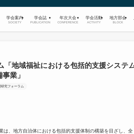
学会案内
学会誌
年次大会
学会活動
地方部会
SOCIETY
PUBLICATION
CONFERENCE
ACTIVITY
BLOCK
ラム「地域福祉における包括的支援システ
備事業」
開研究フォーラム
事業は、地方自治体における包括的支援体制の構築を目ざし、全