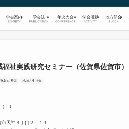
学会案内
学会誌
年次大会
学会活動
地方部会
SOCIETY
PUBLICATION
CONFERENCE
ACTIVITY
BLOCK
域福祉実践研究セミナー（佐賀県佐賀市）
援体制の整備
地域共生社会
日（土）
市天神３丁目２－１１