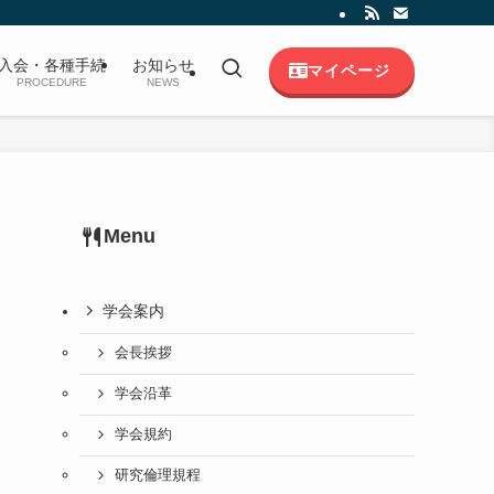
入会・各種手続
お知らせ
マイページ
PROCEDURE
NEWS
Menu
学会案内
会長挨拶
学会沿革
学会規約
研究倫理規程