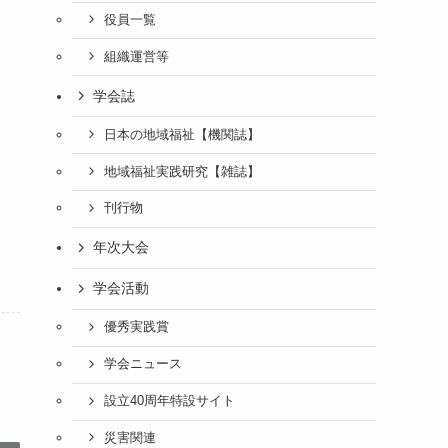
役員一覧
組織運営等
学会誌
日本の地域福祉【機関誌】
地域福祉実践研究【雑誌】
刊行物
年次大会
学会活動
優秀実践賞
学会ニュース
設立40周年特設サイト
災害関連