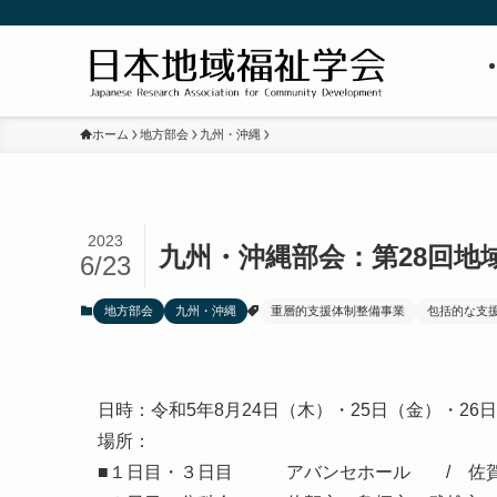
ホーム
地方部会
九州・沖縄
2023
九州・沖縄部会：第28回地
6/23
地方部会
九州・沖縄
重層的支援体制整備事業
包括的な支
日時：令和5年8月24日（木）・25日（金）・26
場所：
■１日目・３日目 アバンセホール / 佐賀