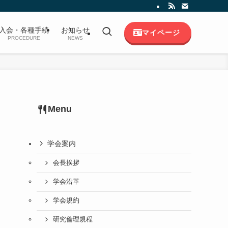
入会・各種手続
お知らせ
マイページ
PROCEDURE
NEWS
Menu
学会案内
会長挨拶
学会沿革
学会規約
研究倫理規程