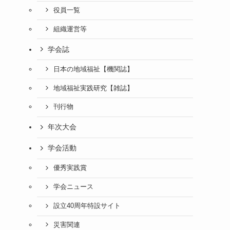
役員一覧
組織運営等
学会誌
日本の地域福祉【機関誌】
地域福祉実践研究【雑誌】
刊行物
年次大会
学会活動
優秀実践賞
学会ニュース
設立40周年特設サイト
災害関連