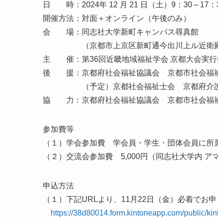
日 時：2024年 12 月 21 日（土）9：30～17：
開催方法：対面＋オンライン（午後のみ）
会 場：同志社大学新町キャンパス尋真館
（京都市上京区新町通今出川上ル近衛殿表町
主 催：第36回近畿地域福祉学会 京都大会実行
後 援：京都府社会福祉協議会 京都市社会福
（予定）京都社会福祉士会 京都府介護福
協 力：京都府社会福祉協議会 京都市社会福
参加費等
（１）学会参加費 学会員・学生・団体会員に所属の
（２）交流会参加費 5,000円（同志社大学内 ア
申込方法
（１）下記URLより、11月22日（金）必着でお
https://38d80014.form.kintoneapp.com/public/kin