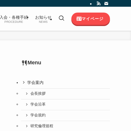
入会・各種手続
お知らせ
マイページ
PROCEDURE
NEWS
Menu
学会案内
会長挨拶
学会沿革
学会規約
研究倫理規程