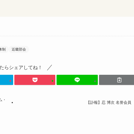
体制
近畿部会
たらシェアしてね！
ム・
【訃報】忍 博次 名誉会員